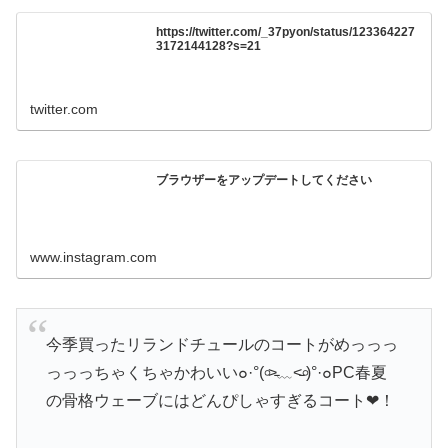
https://twitter.com/_37pyon/status/123364227
3172144128?s=21
twitter.com
ブラウザーをアップデートしてください
www.instagram.com
今季買ったリランドチュールのコートがめっっっ
っっっちゃくちゃかわいい๐·°(৹˃̵﹏˂̵৹)°·๐PC春夏
の骨格ウェーブにはどんぴしゃすぎるコート❤︎！