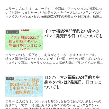
エリー こんにちは、エリーです！ 今回は、ファッションの福袋につ
いてお調べしました〜 パリのテイストをベースにしたブランドスピ
ック＆スパン(Spick＆Span)福袋2023年の発売日や予約方法、福袋の
中身ネタバレ、口コ...
イエナ福袋2023予約と中身ネタ
レディース
バレ！発売日や口コミについても
エリー いつもご覧下さり、ありがとうございます！エリーです。
続々と福袋が販売されていますが、また間に合うので慌てずにいきま
しょう♪ 今回は、ガーリッシュな大人感が人気のブランドイエナ福袋
2023の 発売日 予約方...
ロンハーマン福袋2024予約と中
メンズ
身ネタバレは?発売日、口コミに
ついても
エリー こんにちは、おしゃれと呼ばれるものに目がない新しいもの
好きエリーです！ 今回はカリフォルニア発のハイセンスなロンハー